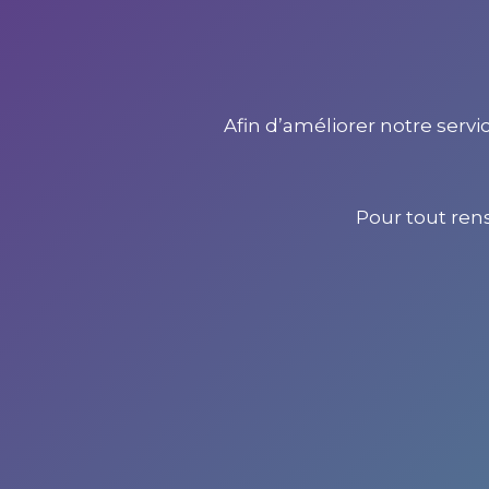
Afin d’améliorer notre serv
Pour tout ren