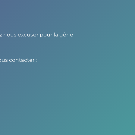
ez nous excuser pour la gêne
us contacter :